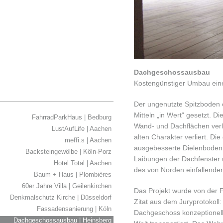
Dachgeschossausbau
Kostengünstiger Umbau ein
Der ungenutzte Spitzboden
Mitteln „in Wert“ gesetzt.
FahrradParkHaus | Bedburg
Wand- und Dachflächen verl
LustAufLife | Aachen
alten Charakter verliert. Di
meffi.s | Aachen
ausgebesserte Dielenboden 
Backsteingewölbe | Köln-Porz
Laibungen der Dachfenster u
Hotel Total | Aachen
des von Norden einfallenden
Baum + Haus | Plombières
60er Jahre Villa | Geilenkirchen
Das Projekt wurde von der 
Denkmalschutz Kirche | Düsseldorf
Zitat aus dem Juryprotokoll:
Fassadensanierung | Köln
Dachgeschoss konzeptionell 
Dachgeschossausbau | Heinsberg