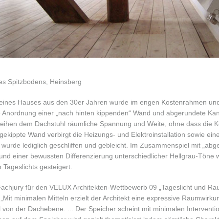
es Spitzbodens, Heinsberg
 eines Hauses aus den 30er Jahren wurde im engen Kostenrahmen und
 Die Anordnung einer „nach hinten kippenden“ Wand und abgerundete Ka
eihen dem Dachstuhl räumliche Spannung und Weite, ohne dass die Ko
e gekippte Wand verbirgt die Heizungs- und Elektroinstallation sowie ei
wurde lediglich geschliffen und gebleicht. Im Zusammenspiel mit „abg
nd einer bewussten Differenzierung unterschiedlicher Hellgrau-Töne w
 Tageslichts gesteigert.
Fachjury für den VELUX Architekten-Wettbewerb 09 „Tageslicht und Rau
 „Mit minimalen Mitteln erzielt der Architekt eine expressive Raumwirku
von der Dachebene. ... Der Speicher scheint mit minimalen Interventi