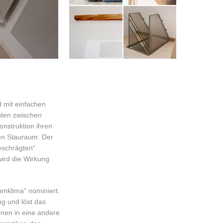
 mit einfachen
nten zwischen
nstruktion ihren
nen Stauraum. Der
eschrägten“
ird die Wirkung
mklima“ nominiert.
ng und löst das
onen in eine andere